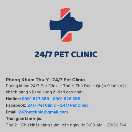
Phòng Khám Thú Y- 24/7 Pet Clinic
Phòng khám 24/7 Pet Clinic – Thú Y Thủ Đức – Quận 9 luôn đặt
khách hàng và thú cưng ở vị trí cao nhất.
Hotline:
0901 827 359
-
0901 826 359
Facebook:
24/7 Pet Clinic
-
24/7 Pet Clinic
Email:
247petclinic@gmail.com
Thời gian làm việc:
Thứ 2 – Chủ Nhật hàng tuần, các ngày lễ: 8:00 AM – 20:30 PM