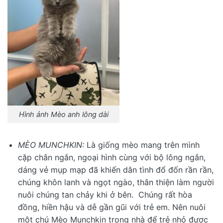
Hình ảnh Mèo anh lông dài
MÈO MUNCHKIN:
Là giống mèo mang trên mình
cặp chân ngắn, ngoại hình cùng với bộ lông ngắn,
dáng vẻ mụp mạp đã khiến dân tình đổ đốn rần rần,
chúng khôn lanh và ngọt ngào, thân thiện làm người
nuôi chúng tan chảy khi ở bên. Chúng rất hòa
đồng, hiền hậu và dễ gần gũi với trẻ em. Nên nuôi
một chú Mèo Munchkin trong nhà để trẻ nhỏ được