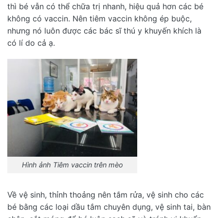
thì bé vẫn có thể chữa trị nhanh, hiệu quả hơn các bé
không có vaccin. Nên tiêm vaccin không ép buộc,
nhưng nó luôn được các bác sĩ thú y khuyến khích là
có lí do cả ạ.
Hình ảnh Tiêm vaccin trên mèo
Về vệ sinh, thỉnh thoảng nên tắm rửa, vệ sinh cho các
bé bằng các loại dầu tắm chuyên dụng, vệ sinh tai, bàn